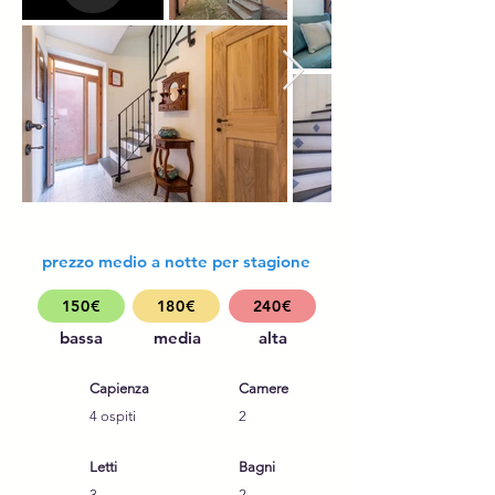
prezzo medio a notte per stagione
150€
180€
240€
bassa
media
alta
Capienza
Camere
4 ospiti
2
Letti
Bagni
3
2