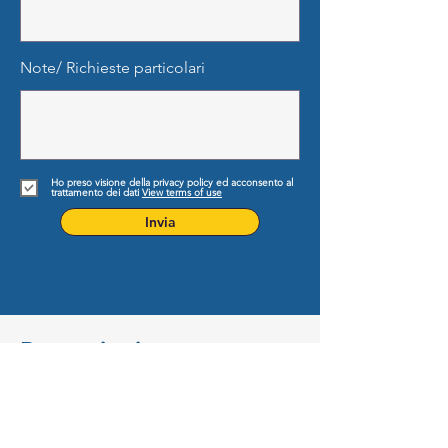
Note/ Richieste particolari
Ho preso visione della privacy policy ed acconsento al
trattamento dei dati
View terms of use
Invia
Recensioni
Vedi tutte le recensioni