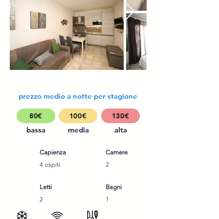
prezzo medio a notte per stagione
80€
100€
130€
bassa
media
alta
Capienza
Camere
4 ospiti
2
Letti
Bagni
2
1